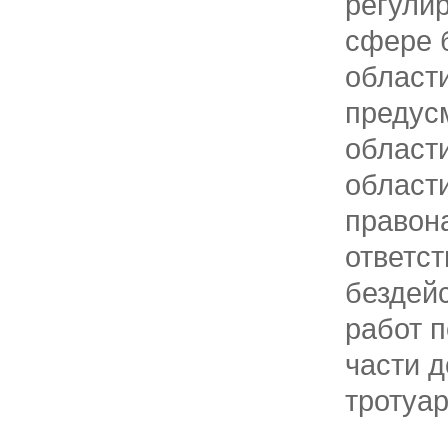
регули
сфере 
области
предусм
област
област
правон
ответст
бездей
работ п
части д
тротуар