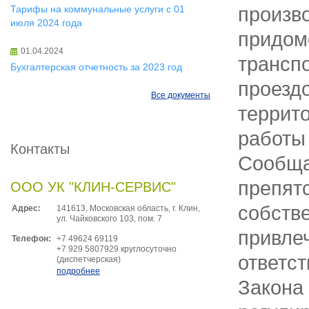
произв
Тарифы на коммунальные услуги с 01
июля 2024 года
придом
01.04.2024
трансп
Бухгалтерская отчетность за 2023 год
проезд
Все документы
террит
работы 
Контакты
Сообща
препят
ООО УК "КЛИН-СЕРВИС"
собств
Адрес:
141613, Московская область, г. Клин,
ул. Чайковского 103, пом. 7
привле
Телефон:
+7 49624 69119
+7 929 5807929 круглосуточно
ответст
(диспетчерская)
подробнее
Закона