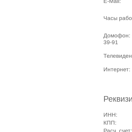
E-Mail:
Часы рабо
Домофон: 
39-91
Телевиден
Интернет:
АО "Фор
ООО "Нэ
Реквизи
ИНН:
КПП:
Расч. счет: