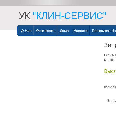
УК
"КЛИН-СЕРВИС"
О Нас
Отчетность
Дома
Новости
Раскрытие И
Зап
Если вы
Контрол
Высл
пользов
Эл. п