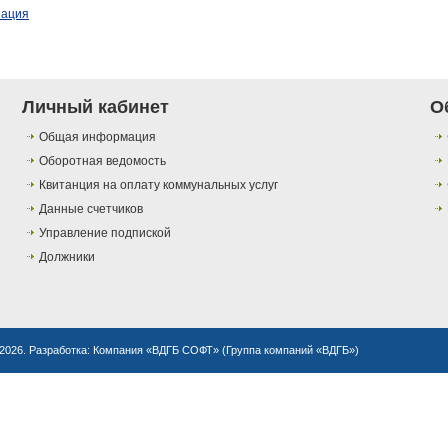
зация
Личный кабинет
О
Общая информация
Оборотная ведомость
Квитанция на оплату коммунальных услуг
Данные счетчиков
Управление подпиской
Должники
2026. Разработка:
Компания «ВДГБ СОФТ»
(
Группа компаний «ВДГБ»
)