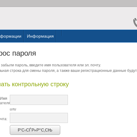
нформации
Информация
рос пароля
 забыли пароль, введите имя пользователя или эл. почту.
ьная строка для смены пароля, а также ваши регистрационные данные будут 
ать контрольную строку
Имя
ателя:
или
очта:
Р’С‹СЃР»Р°С‚СЊ